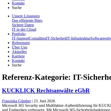
Kontakt
Suche
Unsere Lösungen
Das effiziente Büro
Sichere Daten
IT in der Cloud
Portfolio
IT-Support
Consulting
IT-Sicherheit
IT-Infrastruktur
Softwareent
Referenzen
Über Uns
Aktuelles
Karriere
Kontakt
Suche
Referenz-Kategorie:
IT-Sicherhe
KUCKLICK Rechtsanwälte eGbR
Franziska Günther
|
23. Juni 2026
Microsoft 365 Security und Multifaktor-Authentifizierung für KU
und Endgeräten verbessern. Mit Microsoft-365-Sicherheitsfunktionen