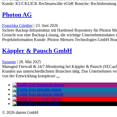
Kunde: KUCKLICK Rechtsanwälte eGbR Branche: Rechtsberatung / K
Photon AG
Franziska Günther
|
23. Juni 2026
Sichere Backup-Infrastruktur mit Hardened Repository für Photon Me
Gesucht war eine Backup-Lösung, die wichtige Unternehmensdaten zuve
Projektinformation Kunde: Photon Meissen Technologies GmbH Bra
Käppler & Pausch GmbH
Susanne
|
28. Mai 2025
Managed Firewall & 24/7-Monitoring bei Käppler & Pausch (SECaaS)
Kunden aus unterschiedlichsten Branchen tätig. Das Unternehmen verf
Käppler
von der Entwicklung komplexer
...
&
Pausch
GmbH
© 2026 datom GmbH