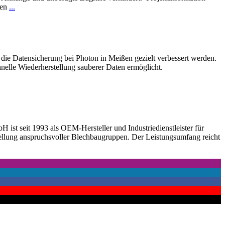
KUCKLICK
ten
...
Rechtsanwälte
eGbR
die Datensicherung bei Photon in Meißen gezielt verbessert werden.
hnelle Wiederherstellung sauberer Daten ermöglicht.
 seit 1993 als OEM-Hersteller und Industriedienstleister für
stellung anspruchsvoller Blechbaugruppen. Der Leistungsumfang reicht