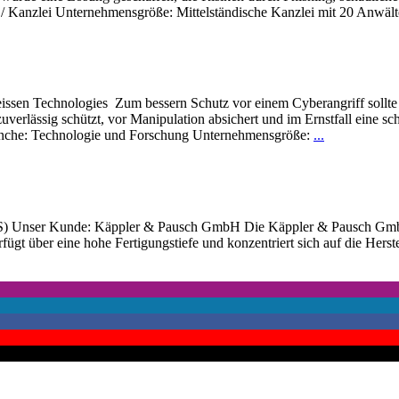
anzlei Unternehmensgröße: Mittelständische Kanzlei mit 20 Anwäl
issen Technologies Zum bessern Schutz vor einem Cyberangriff sollte 
rlässig schützt, vor Manipulation absichert und im Ernstfall eine sc
Photon
nche: Technologie und Forschung Unternehmensgröße:
...
AG
 Unser Kunde: Käppler & Pausch GmbH Die Käppler & Pausch GmbH ist
ügt über eine hohe Fertigungstiefe und konzentriert sich auf die Her