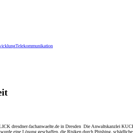
wicklung
Telekommunikation
it
CKLICK dresdner-fachanwaelte.de in Dresden Die Anwaltskanzlei KUC
 wurde eine Lösung geschaffen, die Risiken durch Phishing, schädlich