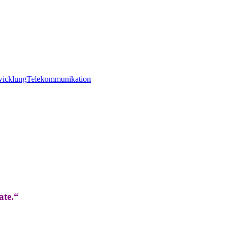
wicklung
Telekommunikation
ate.“